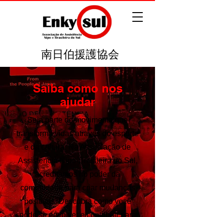
南日伯援護協会
Saiba como nos
ajudar
Seja parte do movimento que
transforma vidas através do esporte
e da cultura. Na Associação de
Assistência Nipo-Brasileira do Sul,
acreditamos no poder da
comunidade para criar mudanças
positivas. Descubra como você
pode se envolver e contribuir para